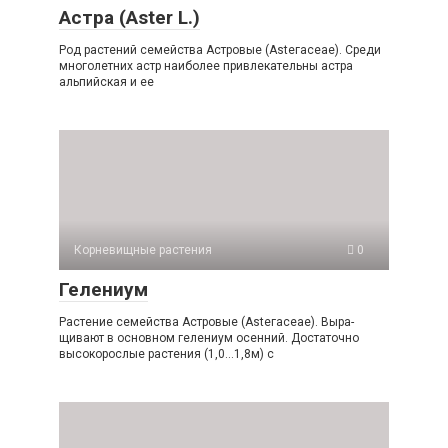
Астра (Аster L.)
Род растений семей­ства Астровые (Аstегасеае). Среди
мно­голетних астр наиболее привлекатель­ны астра
альпийская и ее
Корневищные растения
0
Гелениум
Растение се­мейства Астровые (Аstегасеае). Выра­
щивают в основном гелениум осен­ний. Достаточно
высокорослые рас­тения (1,0…1,8м) с