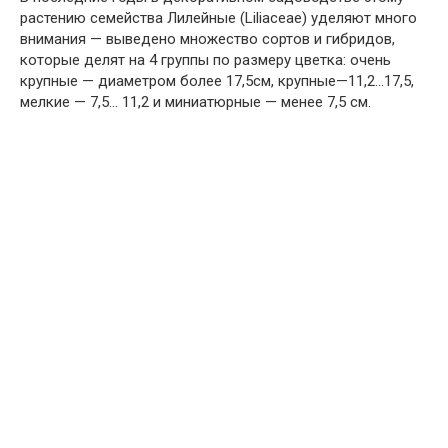
расте­нию семейства Лилейные (Liliасеае) уделяют много
внимания — выведено множество сортов и гибридов,
которые делят на 4 группы по размеру цветка: очень
крупные — диаметром более 17,5см, крупные—11,2…17,5,
мел­кие — 7,5… 11,2 и миниатюрные — ме­нее 7,5 см.