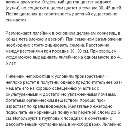
легким ароматом. Отдельный цветок цветет недолго
(сутки), но соцветие в целом цветет в течение 30…45 дней.
После цветения декоративность расте­ний существенно
снижается.
Размножают лилейник в основном делением корневищ в
конце лета (мож­но и весной). При семенном размноже­нии
необходимо стратифицировать се­мена. Расстояние
между растениями при посадке 30…50 см. При хорошем
уходе можно выращивать лилейник на одном месте до 4…
6 лет.
Лилейник неприхотлив к условиям произрастания —
неплохо растет в по­лутени, однако предпочтительнее раз­
мещать его на хорошо освещенных уча­стках с
окультуренными и достаточно увлажненными почвами,
богатыми органическим веществом. Хорошо про­
израстает по краям водоемов. Жела­тельно ежегодно
подсыпать на корне­вища почву или перегной слоем до 5
см. Используют в групповых посадках, в сочетании с
декоративными кустарни­ками, в миксбордерах. Лилейник