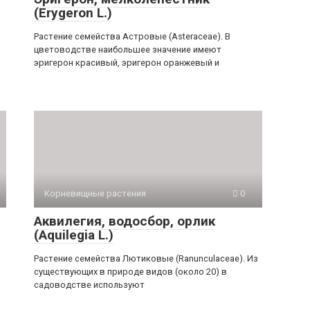
(Erygeron L.)
Растение семейства Астровые (Аsterасеае). В
цветоводстве наибольшее зна­чение имеют
эригерон красивый, эригерон оранже­вый и
Корневищные растения
0
Аквилегия, водосбор, орлик
(Aquilegia L.)
Растение семейства Лютиковые (Ranunculасеае). Из
существующих в природе видов (около 20) в
садоводстве используют