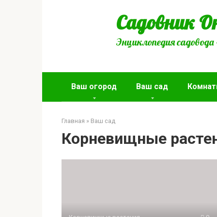
Перейти
Садовник О
к
контенту
Энциклопедия садовода 
Ваш огород
Ваш сад
Комнат
Главная
»
Ваш сад
Корневищные расте