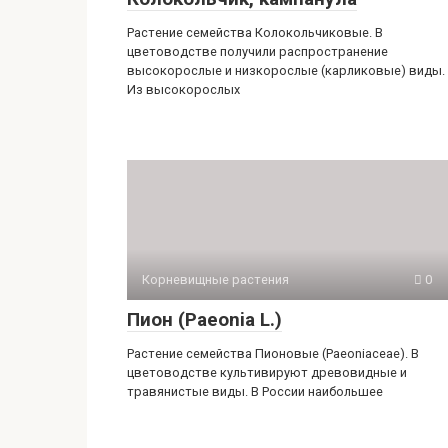
Растение семейства Колокольчиковые. В
цветоводстве получили распространение
высокорос­лые и низкорослые (карликовые) виды.
Из высокорослых
Корневищные растения
0
Пион (Раеоniа L.)
Растение семей­ства Пионовые (Раеоniасеае). В
цвето­водстве культивируют древовидные и
травянистые виды. В России наиболь­шее