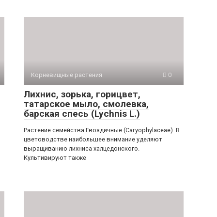
Корневищные растения
0
Лихнис, зорька, горицвет,
татарское мыло, смолевка,
барская спесь (Lychnis L.)
Растение семейства Гвоздичные (Сагуорhуlасеае). В
цветоводстве наи­большее внимание уделяют
выращи­ванию лихниса халцедонского.
Культивируют так­же