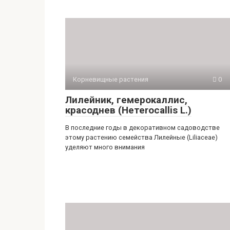
Корневищные растения
0
Лилейник, гемерокаллис,
красоднев (Нетеrocallis L.)
В последние годы в де­коративном садоводстве
этому расте­нию семейства Лилейные (Liliасеае)
уделяют много внимания