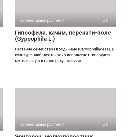
Корневищные растения
0
Гипсофила, качим, перекати-поле
(Gypsophila L.)
Растение семейства Гвоздичные (Caryophullасеае). В
куль­туре наиболее широко используют гипсофилу
метельчатую и гипсофилу ползучую.
Корневищные растения
0
Эригерон, мелколепестник