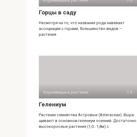
Корневищные растения
0
Горцы в саду
Несмотря на то, что название рода навевает
ассоциации с горами, большинство видов –
растения
Корневищные растения
0
Гелениум
Растение се­мейства Астровые (Аstегасеае). Выра­
щивают в основном гелениум осен­ний. Достаточно
высокорослые рас­тения (1,0…1,8м) с