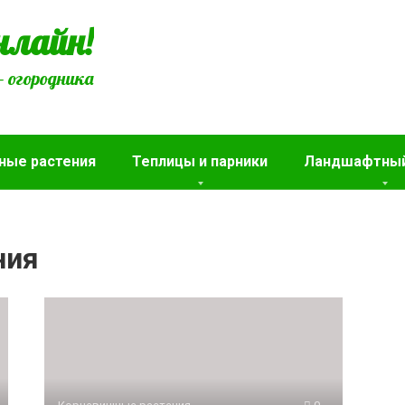
нлайн!
– огородника
ные растения
Теплицы и парники
Ландшафтный
ния