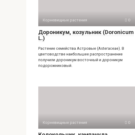
Корневищные растения
0
Дороникум, козульник (Doronicum
L.)
Растение семейства Астровые (Аstегасеае). В
цветоводстве наибольшее рас­пространение
получили дороникум восточный и дороникум
подорожниковый.
Корневищные растения
0
Колокольчик, кампанула