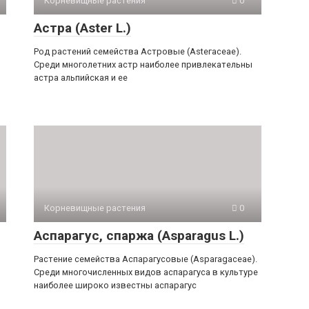
Корневищные растения
0
Астра (Аster L.)
Род растений семей­ства Астровые (Аstегасеае).
Среди мно­голетних астр наиболее привлекатель­ны
астра альпийская и ее
Корневищные растения
0
Аспарагус, спаржа (Asparagus L.)
Рас­тение семейства Аспарагусовые (Asparagасеае).
Среди многочисленных ви­дов аспарагуса в культуре
наиболее ши­роко известны аспарагус