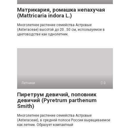
Матрикария, ромашка непахучая
(Mattricaria indora L.)
Многолетнее ра­стение семейства Астровые
(Astегасеае) высотой до 20…50 см, используемое в
цветоводстве как однолетник.
Летники
0
Пиретрум девичий, поповник
девичий (Pyretrum parthenum
Smith)
Многолет­нее растение семейства Астровые
(Аsterасеае), в средней полосе России выра­щиваемое
как летник. Образует ком­пактный