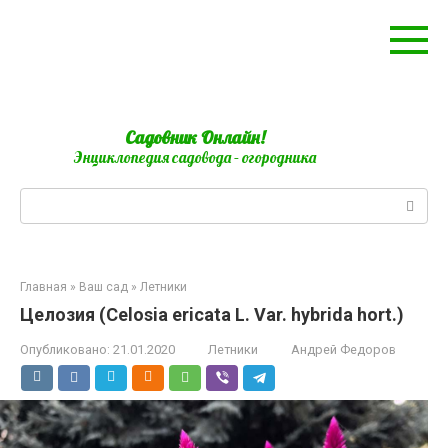
Перейти
к
контенту
Садовник Онлайн!
Энциклопедия садовода – огородника
Поиск:
Главная
»
Ваш сад
»
Летники
Целозия (Сеlоsia ericata L. Var. hybrida hort.)
Опубликовано:
21.01.2020
Летники
Андрей Федоров