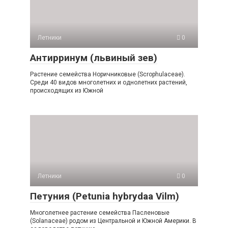
Летники
0
Антирринум (львиный зев)
Растение семейства Норичниковые (Scrophulасеае).
Среди 40 видов мно­голетних и однолетних растений,
про­исходящих из Южной
Летники
0
Петуния (Реtuniа hybrydaа Vilm)
Мно­голетнее растение семейства Паслено­вые
(Sоlanасеае) родом из Центральной и Южной Америки. В