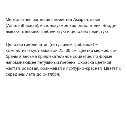
Многолетнее растение се­мейства Амарантовые
(Аmaranthасеае), используемое как однолетник. Возде­
лывают целозию гребенчатую и целозию перистую.
Целозия гребенчатая (пету­шиный гребешок) —
компактный куст высотой 25…30 см. Цветки мелкие, со­
браны в весьма привлекательное соцве­тие, по форме
напоминающее петуши­ный гребень. Окраска цветков
желтая, розовая, оранжевая и пурпурно-крас­ная. Цветет с
середины лета до октября.