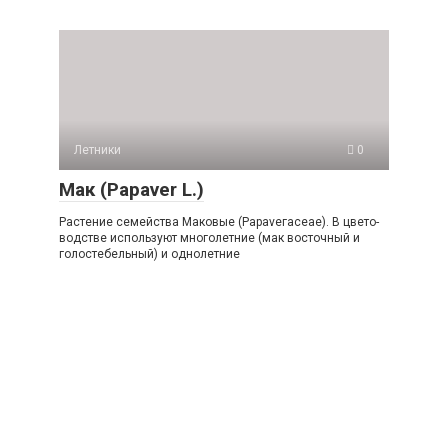
Летники
0
Мак (Рараver L.)
Растение семей­ства Маковые (Рараvегасеае). В цвето­
водстве используют многолетние (мак восточный и
голостебельный) и одно­летние