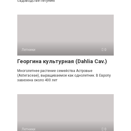
садоводстве пету­нию
Летники
0
Георгина культурная (Dahlia Саv.)
Многолетнее растение семейства Аст­ровые
(Аstегасеае), выращиваемое как однолетник. В Европу
завезена около 400 лет
Летники
0