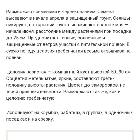
Размножают семенами и черенкова­нием. Семена
высевают в начале апреля в защищенный грунт. Сеянцы
пикиру­ют, в открытый грунт высаживают в конце мая —
начале июня, расстояние между растениями при посадке
до 25 см. Предпочитает теплые, солнеч­ные и
защищенные от ветров участки с питательной почвой. В
сухую погоду целозия гребенчатая весьма отзывчива на
поливы.
Целозия перистая — компакт­ный куст высотой 50…90 см.
Соцветия метельчатые, яркие, составляют треть-
половину высоты растения. Цветет до заморозков, не
теряя привлекательнос­ти. Размножают так же, как и
целозию гребенчатую.
Используют на клумбах, рабатках, в группах, в одиночных
посадках и на срезку.